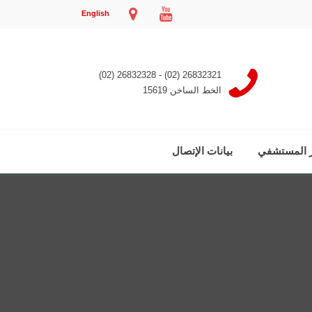
English
26832321 (02) - 26832328 (02)
الخط الساخن 15619
ر المستشفي
بيانات الإتصال