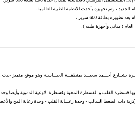
ــرة بشــارع أحـــمد سعيـــد بمنطقـــة العبـــاسية وهو موقع متميز ح
 فيها قسطرة القلب و القسطرة المخية وقسطرة الاوعية الدموية وأيضا وحدا
ركزية ذات الضغط السالب - وحدة رعـــاية القلب - وحدة رعاية المخ والأعص