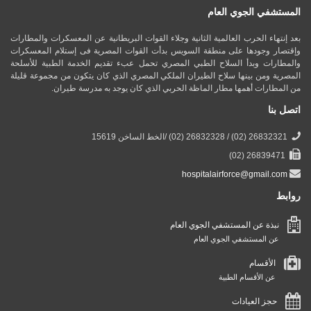
المستشفي الجوي العام
بعد إنتهاء الحرب العالمية الثانية وجلاء القوات البريطانية عن المعسكرات والمطارات
وإقتصار وجودها على منطقة السويس بدأت القوات المصرية فى إستلام المعسكرات
والمطارات وبدأ السلاح الطبي المصري تحمل عبء تقديم الخدمة الطبية للأسلحة
المصرية ومن بينها سلاح الطيران الملكي المصري الذي كان يتكون من مجموعة قليلة
من المطارات أهمها مطار الماظة الحربي الذي كان يوجد به مدرسة طيران.
اتصل بنا
26832321 (02) / 26832328 (02) /الخط الساخن 15619
26839471 (02)
hospitalairforce@gmail.com
روابط
نبذة عن المستشفي الجوي العام
عن المستشفي الجوي العام
الأقسام
عن الأقسام الطبية
حجز العيادات