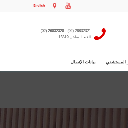
English
26832321 (02) - 26832328 (02)
الخط الساخن 15619
ر المستشفي
بيانات الإتصال