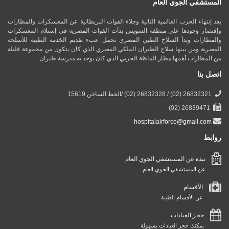
المستشفي الجوي العام
بعد إنتهاء الحرب العالمية الثانية وجلاء القوات البريطانية عن المعسكرات والمطارات
وإقتصار وجودها على منطقة السويس بدأت القوات المصرية فى إستلام المعسكرات
والمطارات وبدأ السلاح الطبي المصري تحمل عبء تقديم الخدمة الطبية للأسلحة
المصرية ومن بينها سلاح الطيران الملكي المصري الذي كان يتكون من مجموعة قليلة
من المطارات أهمها مطار الماظة الحربي الذي كان يوجد به مدرسة طيران.
اتصل بنا
26832321 (02) / 26832328 (02) /الخط الساخن 15619
26839471 (02)
hospitalairforce@gmail.com
روابط
نبذة عن المستشفي الجوي العام
عن المستشفي الجوي العام
الأقسام
عن الأقسام الطبية
حجز العيادات
يمكنك حجز العيادات بسهولة