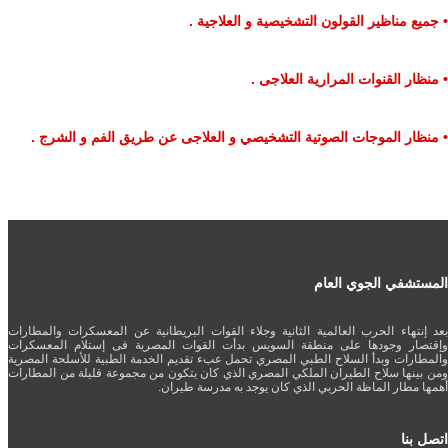
• جميع مناظير القولون التشخيصية و العلاجية .
• منظار القنوات المرارية العلاجى .
• منظار الموجات الصوتية التشخيصي و العلاجى عن طريق الفم و الشرج .
المستشفي الجوي العام
بعد إنتهاء الحرب العالمية الثانية وجلاء القوات البريطانية عن المعسكرات والمطارات
وإقتصار وجودها على منطقة السويس بدأت القوات المصرية فى إستلام المعسكرات
والمطارات وبدأ السلاح الطبي المصري تحمل عبء تقديم الخدمة الطبية للأسلحة المصرية
ومن بينها سلاح الطيران الملكي المصري الذي كان يتكون من مجموعة قليلة من المطارات
أهمها مطار الماظة الحربي الذي كان يوجد به مدرسة طيران.
اتصل بنا